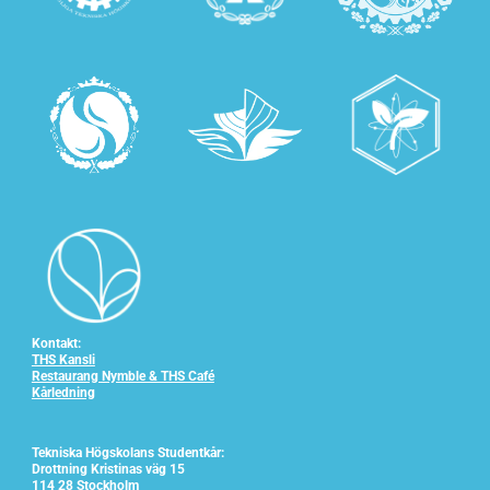
Kontakt:
THS Kansli
Restaurang Nymble & THS Café
Kårledning
Tekniska Högskolans Studentkår:
Drottning Kristinas väg 15
114 28 Stockholm