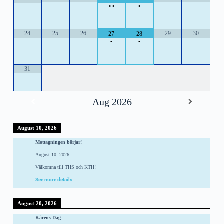
•
•
•
24
25
26
29
30
27
28
•
•
31
Aug 2026
August 10, 2026
Mottagningen börjar!
August 10, 2026
Välkomna till THS och KTH!
See more details
August 20, 2026
Kårens Dag