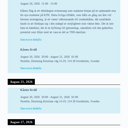
August 20, 2026
11:00
-
15:00
Kårens Dag är ett efterlängtat evenemang som markerar början på en spännande resa
för nya studenter på KTH. Detta livliga tillfälle, som hålls en gång om året vid
höstens mottagning, är ett varmt välkomnande till studentkåren, där nyanlända
bjuds in att fördjupa sig i den mängd av möjligheter som väntar dem. Det är inte
bara en händelse; det är en hyllning till gemenskap, samarbete och den gränslösa
potential som följer med att vara en del av THS-familjen.
See more details
Kårens Kväll
August 20, 2026
20:00
-
August 21, 2026
01:00
Nymble, Drottning Kristinas väg 15-19, 114 28 Stockholm, Sweden
See more details
August 21, 2026
Kårens Kväll
August 20, 2026
20:00
-
August 21, 2026
01:00
Nymble, Drottning Kristinas väg 15-19, 114 28 Stockholm, Sweden
See more details
August 27, 2026