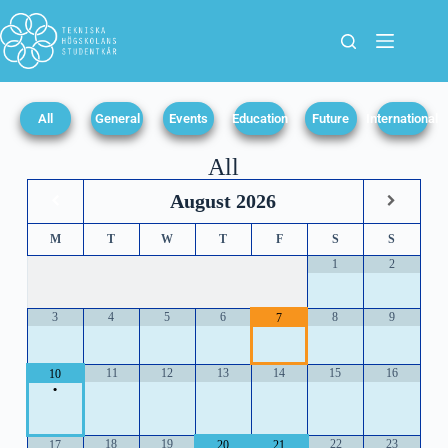
All
General
Events
Education
Future
International
All
August
2026
M
T
W
T
F
S
S
1
2
3
4
5
6
8
9
7
11
12
13
14
15
16
10
•
18
19
22
23
17
20
21