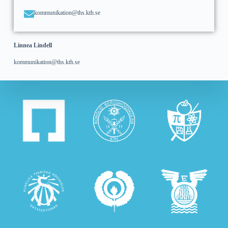
kommunikation@ths.kth.se
Linnea Lindell
kommunikation@ths.kth.se