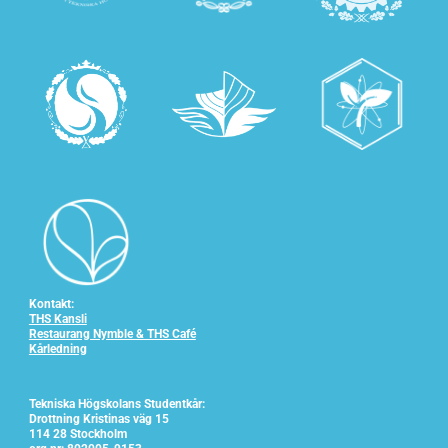
Kontakt:
THS Kansli
Restaurang Nymble & THS Café
Kårledning
Tekniska Högskolans Studentkår:
Drottning Kristinas väg 15
114 28 Stockholm