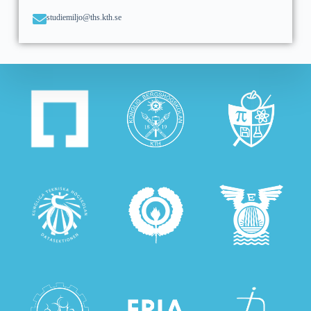
studiemiljo@ths.kth.se