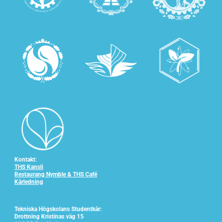
Kontakt:
THS Kansli
Restaurang Nymble & THS Café
Kårledning
Tekniska Högskolans Studentkår:
Drottning Kristinas väg 15