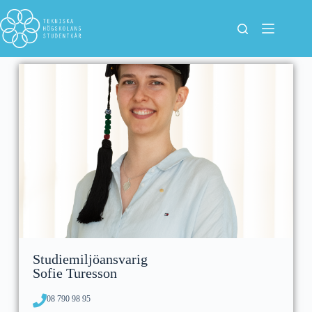
Studiemiljöansvarig
Sofie Turesson
08 790 98 95