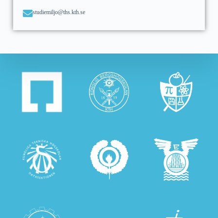
studiemiljo@ths.kth.se