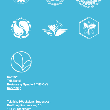
Kontakt:
THS Kansli
Restaurang Nymble & THS Café
Kårledning
Tekniska Högskolans Studentkår:
Drottning Kristinas väg 15
114 28 Stockholm