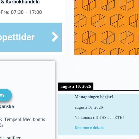
 & Kårbokhandeln
Fre:
07:30 – 17:00
pettider
augusti 10, 2026
ny
Mottagningen börjar!
ganska
augusti 10, 2026
Välkomna till THS och KTH!
l & Tempeh! Med bönris
ås
See more details
ja, sulfiter