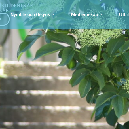
S STUDENTKÅR
TKÅR
Nymble och Osqvik
Medlemskap
Utbi