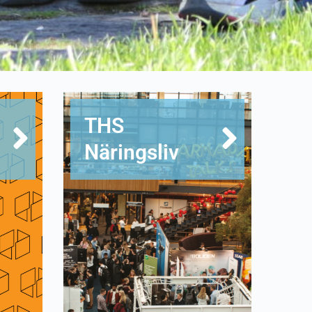
THS
Näringsliv