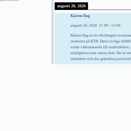
augusti 20, 2026
Kårens Dag
augusti 20, 2026
11:00
-
15:00
Kårens Dag är ett efterlängtat evenem
studenter på KTH. Detta livliga tillfäl
varmt välkomnande till studentkåren, 
möjligheter som väntar dem. Det är int
samarbete och den gränslösa potential
See more details
Kårens Kväll
augusti 20, 2026
20:00
-
augusti 21,
Nymble, Drottning Kristinas väg 15-
See more details
augusti 21, 2026