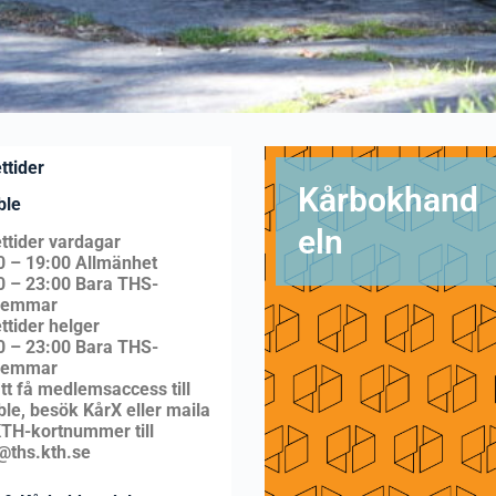
ttider
Kårbokhand
ble
eln
ttider vardagar
0 – 19:00 Allmänhet
0 – 23:00 Bara THS-
lemmar
ttider helger
0 – 23:00 Bara THS-
lemmar
tt få medlemsaccess till
le, besök KårX eller maila
 KTH-kortnummer till
@ths.kth.se