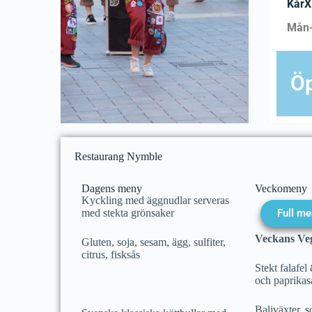
KårX
Mån-
Öp
Restaurang Nymble
Dagens meny
Veckomeny
Kyckling med äggnudlar serveras
med stekta grönsaker
Full me
Veckans Ve
Gluten, soja, sesam, ägg, sulfiter,
citrus, fisksås
Stekt falafe
och paprikas
Baljväxter, so