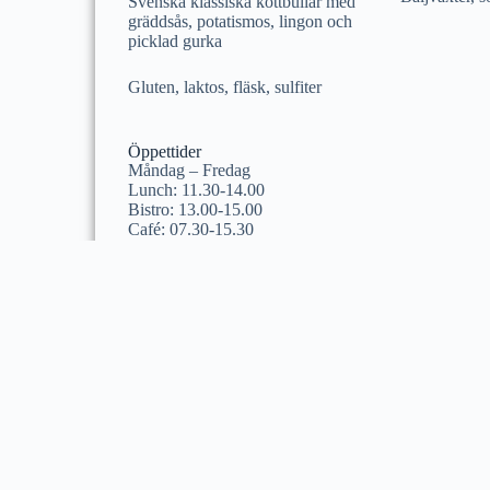
Svenska klassiska köttbullar med
gräddsås, potatismos, lingon och
picklad gurka
Gluten, laktos, fläsk, sulfiter
Öppettider
Måndag – Fredag
Lunch: 11.30-14.00
Bistro: 13.00-15.00
Café: 07.30-15.30
Café Entré: 7,30 – 17.30