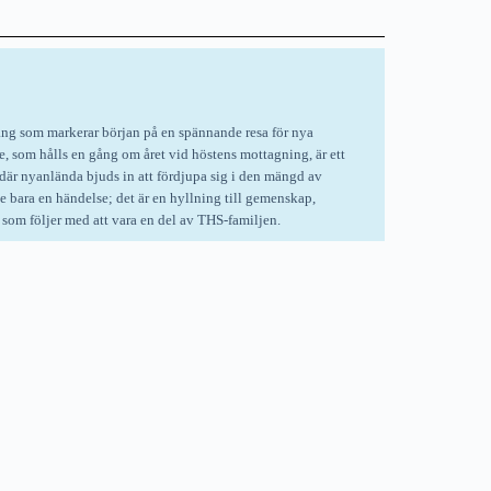
ang som markerar början på en spännande resa för nya
le, som hålls en gång om året vid höstens mottagning, är ett
där nyanlända bjuds in att fördjupa sig i den mängd av
e bara en händelse; det är en hyllning till gemenskap,
 som följer med att vara en del av THS-familjen.
 2026
01:00
19, 114 28 Stockholm, Sweden