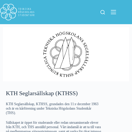
KTH Seglarsällskap (KTHSS)
KTH Seglarsällskap, KTHSS, grundades den 11:e december 1963
och är en kårförening under Tekniska Högskolans Studentkår
(THS).
Sällskapet är öppet för studerande eller redan utexaminerade elever
från KTH, och THS anställd personal. Vårt ändamål är att ta till vara
på medlemmarnas sjösportsintressen, samt att verka för ökat intresse