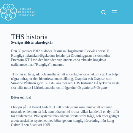
THS historia
Sveriges äldsta teknologkår
Den 30 januari 1902 bildades Tekniska Högskolans Elevkår i hörsal R i
Kungliga Tekniska Högskolans lokaler på Drottninggatan i Stockholm.
Eftersom KTH vid den här tiden var landets enda tekniska högskola
utelämnade man “Kungliga” i namnet.
THS har en lång, rik och emellanåt rätt underlig historia bakom sig. Här följer
några utdrag ur den historiesammanställning
, Osqulda och Osquar,
som
Suzanne Påhlman gjort. Vill du läsa mer om THS historia? Då tycker vi att du
ska hålla utkik i kårbokhandeln, och fråga efter
Osqulda och Osquar
!
Böter och bal
I början på 1900-talet hade KTH ett pliktsystem som innebar att om man
missade en lektion så fick man böta en hel krona, vilket kunde bli en dyr affär
för studenterna. Pliktsystemet blev kårens första stora fråga, och efter gediget
arbete avskaffas systemet med böter genom kunglig förordning från kung
Oskar II den 6 januari 1905.