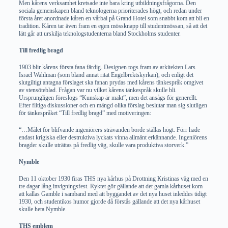
Men kårens verksamhet kretsade inte bara kring utbildningsfrågorna. Den
sociala gemenskapen bland teknologerna prioriterades högt, och redan under
första året anordnade kåren en vårbal på Grand Hotel som snabbt kom att bli en
tradition. Kåren tar även fram en egen mössknapp till studentmössan, så att det
lätt går att urskilja teknologstudenterna bland Stockholms studenter.
Till fredlig bragd
1903 blir kårens första fana färdig. Designen togs fram av arkitekten Lars
Israel Wahlman (som bland annat ritat Engelbrektskyrkan), och enligt det
slutgiltigt antagna förslaget ska fanan prydas med kårens tänkespråk omgivet
av stensöteblad. Frågan var nu vilket kårens tänkespråk skulle bli.
Ursprungligen föreslogs “Kunskap är makt”, men det ansågs för generellt.
Efter flitiga diskussioner och en mängd olika förslag beslutar man sig slutligen
för tänkespråket “Till fredlig bragd” med motiveringen:
“…Målet för blifvande ingeniörers strävanden borde ställas högt. Förr hade
endast krigiska eller destruktiva lyckats vinna allmänt erkännande. Ingeniörens
bragder skulle uträttas på fredlig väg, skulle vara produktiva storverk.”
Nymble
Den 11 oktober 1930 firas THS nya kårhus på Drottning Kristinas väg med en
tre dagar lång invigningsfest. Ryktet gör gällande att det gamla kårhuset kom
att kallas Gamble i samband med att byggandet av det nya huset inleddes tidigt
1930, och studentikos humor gjorde då förstås gällande att det nya kårhuset
skulle heta Nymble.
THS emblem