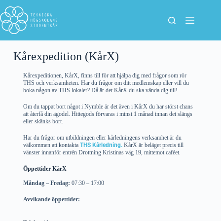
Kårexpedition (KårX)
Kårexpeditionen, KårX, finns till för att hjälpa dig med frågor som rör
THS och verksamheten. Har du frågor om ditt medlemskap eller vill du
boka någon av THS lokaler? Då är det KårX du ska vända dig till!
Om du tappat bort något i Nymble är det även i KårX du har störst chans
att återfå din ägodel. Hittegods förvaras i minst 1 månad innan det slängs
eller skänks bort.
Har du frågor om utbildningen eller kårledningens verksamhet är du
välkommen att kontakta
THS Kårledning.
KårX är beläget precis till
vänster innanför entrén Drottning Kristinas väg 19, mittemot caféet.
Öppettider KårX
Måndag –
Fredag
:
07:30 – 17:00
Avvikande öppettider: