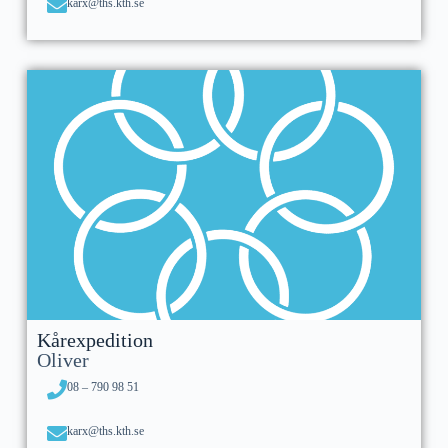
karx@ths.kth.se
Kårexpedition
Oliver
08 – 790 98 51
karx@ths.kth.se