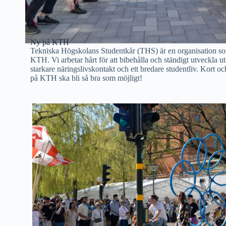
Ny på KTH
Tekniska Högskolans Studentkår (THS) är en organisation som
KTH. Vi arbetar hårt för att bibehålla och ständigt utveckla u
starkare näringslivskontakt och ett bredare studentliv. Kort och 
på KTH ska bli så bra som möjligt!