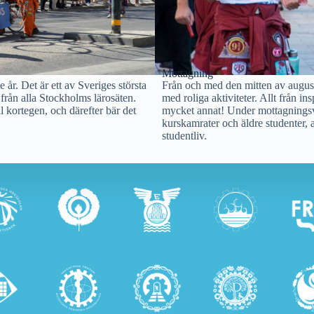
Mottagning
år. Det är ett av Sveriges största
Från och med den mitten av augus
rån alla Stockholms lärosäten.
med roliga aktiviteter. Allt från in
l kortegen, och därefter bär det
mycket annat! Under mottagningsve
kurskamrater och äldre studenter, a
studentliv.