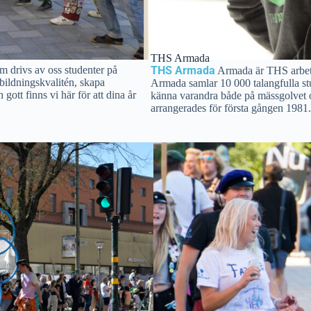
THS Armada
 drivs av oss studenter på
THS Armada
Armada är THS arbets
tbildningskvalitén, skapa
Armada samlar 10 000 talangfulla stud
gott finns vi här för att dina år
känna varandra både på mässgolvet
arrangerades för första gången 1981.