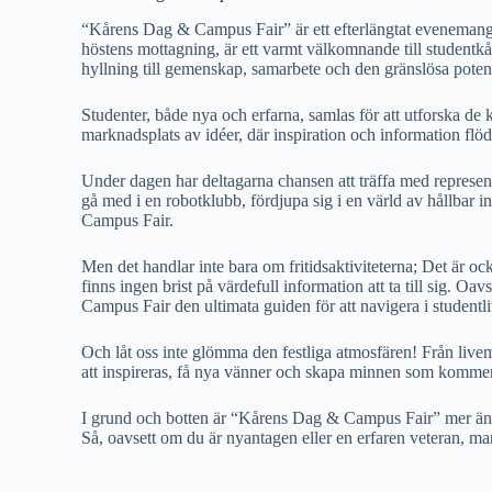
“Kårens Dag & Campus Fair” är ett efterlängtat evenemang s
höstens mottagning, är ett varmt välkomnande till studentkå
hyllning till gemenskap, samarbete och den gränslösa potent
Studenter, både nya och erfarna, samlas för att utforska de
marknadsplats av idéer, där inspiration och information flöd
Under dagen har deltagarna chansen att träffa med representa
gå med i en robotklubb, fördjupa sig i en värld av hållbar 
Campus Fair.
Men det handlar inte bara om fritidsaktiviteterna; Det är oc
finns ingen brist på värdefull information att ta till sig. 
Campus Fair den ultimata guiden för att navigera i studen
Och låt oss inte glömma den festliga atmosfären! Från livemu
att inspireras, få nya vänner och skapa minnen som kommer a
I grund och botten är “Kårens Dag & Campus Fair” mer än ba
Så, oavsett om du är nyantagen eller en erfaren veteran, 