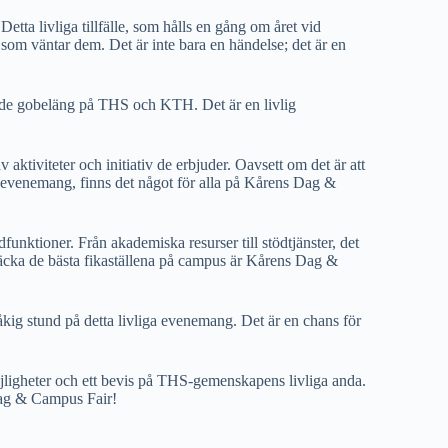
a livliga tillfälle, som hålls en gång om året vid
 som väntar dem. Det är inte bara en händelse; det är en
rande gobeläng på THS och KTH. Det är en livlig
aktiviteter och initiativ de erbjuder. Oavsett om det är att
da evenemang, finns det något för alla på Kårens Dag &
funktioner. Från akademiska resurser till stödtjänster, det
upptäcka de bästa fikaställena på campus är Kårens Dag &
åkig stund på detta livliga evenemang. Det är en chans för
jligheter och ett bevis på THS-gemenskapens livliga anda.
Dag & Campus Fair!