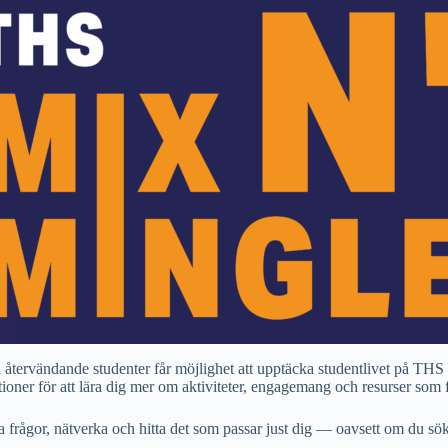
h återvändande studenter får möjlighet att upptäcka studentlivet på T
ner för att lära dig mer om aktiviteter, engagemang och resurser som fi
 frågor, nätverka och hitta det som passar just dig — oavsett om du söker