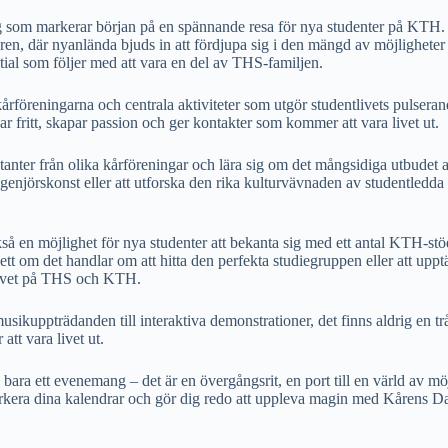
om markerar början på en spännande resa för nya studenter på KTH. Dett
ren, där nyanlända bjuds in att fördjupa sig i den mängd av möjligheter
ial som följer med att vara en del av THS-familjen.
 kårföreningarna och centrala aktiviteter som utgör studentlivets pulse
ar fritt, skapar passion och ger kontakter som kommer att vara livet ut.
nter från olika kårföreningar och lära sig om det mångsidiga utbudet av 
ingenjörskonst eller att utforska den rika kulturvävnaden av studentled
kså en möjlighet för nya studenter att bekanta sig med ett antal KTH-stöd
Oavsett om det handlar om att hitta den perfekta studiegruppen eller att 
tlivet på THS och KTH.
sikuppträdanden till interaktiva demonstrationer, det finns aldrig en tr
tt vara livet ut.
ra ett evenemang – det är en övergångsrit, en port till en värld av mö
markera dina kalendrar och gör dig redo att uppleva magin med Kårens 