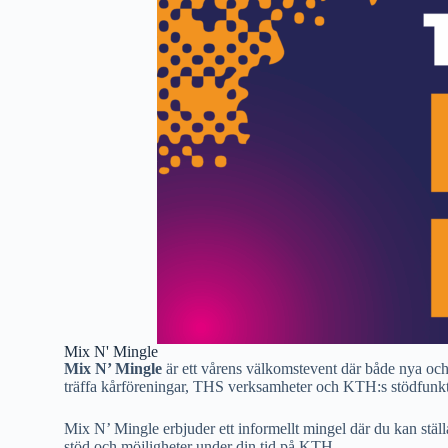
Mix N' Mingle
Mix N’ Mingle
är ett vårens välkomstevent där både nya oc
träffa kårföreningar, THS verksamheter och KTH:s stödfunktio
Mix N’ Mingle erbjuder ett informellt mingel där du kan ställa
stöd och möjligheter under din tid på KTH.