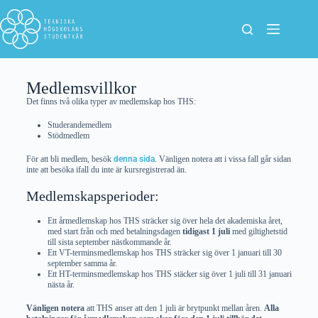
Medlemsvillkor
Det finns två olika typer av medlemskap hos THS:
Studerandemedlem
Stödmedlem
För att bli medlem, besök
denna sida
. Vänligen notera att i vissa fall går sidan
inte att besöka ifall du inte är kursregistrerad än.
Medlemskapsperioder:
Ett årmedlemskap hos THS sträcker sig över hela det akademiska året,
med start från och med betalningsdagen
tidigast 1 juli
med giltighetstid
till sista september nästkommande år.
Ett VT-terminsmedlemskap hos THS sträcker sig över 1 januari till 30
september samma år.
Ett HT-terminsmedlemskap hos THS stäcker sig över 1 juli till 31 januari
nästa år.
Vänligen notera
att THS anser att den 1 juli är brytpunkt mellan åren.
Alla