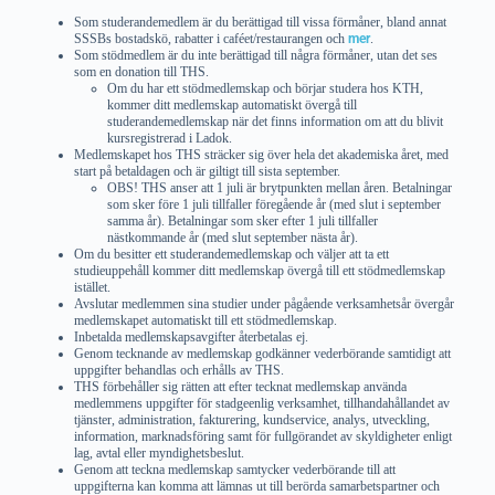
Som studerandemedlem är du berättigad till vissa förmåner, bland annat
SSSBs bostadskö, rabatter i caféet/restaurangen och
mer
.
Som stödmedlem är du inte berättigad till några förmåner, utan det ses
som en donation till THS.
Om du har ett stödmedlemskap och börjar studera hos KTH,
kommer ditt medlemskap automatiskt övergå till
studerandemedlemskap när det finns information om att du blivit
kursregistrerad i Ladok.
Medlemskapet hos THS sträcker sig över hela det akademiska året, med
start på betaldagen och är giltigt till sista september.
OBS! THS anser att 1 juli är brytpunkten mellan åren. Betalningar
som sker före 1 juli tillfaller föregående år (med slut i september
samma år). Betalningar som sker efter 1 juli tillfaller
nästkommande år (med slut september nästa år).
Om du besitter ett studerandemedlemskap och väljer att ta ett
studieuppehåll kommer ditt medlemskap övergå till ett stödmedlemskap
istället.
Avslutar medlemmen sina studier under pågående verksamhetsår övergår
medlemskapet automatiskt till ett stödmedlemskap.
Inbetalda medlemskapsavgifter återbetalas ej.
Genom tecknande av medlemskap godkänner vederbörande samtidigt att
uppgifter behandlas och erhålls av THS.
THS förbehåller sig rätten att efter tecknat medlemskap använda
medlemmens uppgifter för stadgeenlig verksamhet, tillhandahållandet av
tjänster, administration, fakturering, kundservice, analys, utveckling,
information, marknadsföring samt för fullgörandet av skyldigheter enligt
lag, avtal eller myndighetsbeslut.
Genom att teckna medlemskap samtycker vederbörande till att
uppgifterna kan komma att lämnas ut till berörda samarbetspartner och