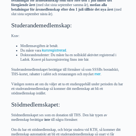
betalningar för årmedlemskap som sker före den 1 juli tillhör det
föregående året
(med slut sista september samma år),
medan alla
betalningar för årsmedlemskap efter den 1 juli tillhör det nya året
(med
slut sista september nästa år).
Studerandemedlemskap:
Krav:
Medlemsavgiften är betalt.
Du måste vara
kursregistrerad
.
Doktorandstudenter: Du måste ha en nollskild aktivitet registrerad i
Ladok. Kravet på kursregistrering finns inte här.
Studerandemedlemskapet berättigar till förmåner så som SSSBs bostadskö,
THS-kortet, rabatter i caféet och restaurangen och mycket
mer
.
Vänligen notera att om du väljer att ta ett studieuppehåll under perioden du har
ett studerandemedlemskap så kommer ditt medlemskap att bli ett
stödmedlemskap istället.
Stödmedlemskapet:
Stödmedlemskapet ses som en donation till THS. Den här typen av
medlemskap berättigar
inte
till några förmåner.
Om du har ett stödmedlemskap, och börjar studera vid KTH, så kommer ditt
medlemskap automatiskt att bli ett studerandemedlemskap så snart vi får