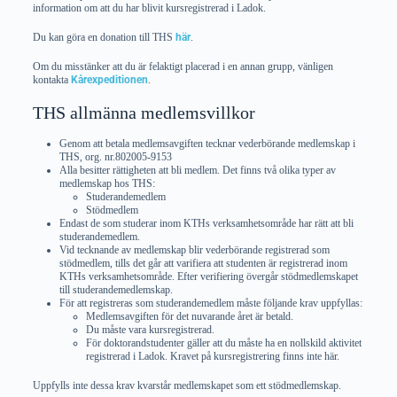
information om att du har blivit kursregistrerad i Ladok.
Du kan göra en donation till THS
här
.
Om du misstänker att du är felaktigt placerad i en annan grupp, vänligen
kontakta
Kårexpeditionen
.
THS allmänna medlemsvillkor
Genom att betala medlemsavgiften tecknar vederbörande medlemskap i
THS, org. nr.802005-9153
Alla besitter rättigheten att bli medlem. Det finns två olika typer av
medlemskap hos THS:
Studerandemedlem
Stödmedlem
Endast de som studerar inom KTHs verksamhetsområde har rätt att bli
studerandemedlem.
Vid tecknande av medlemskap blir vederbörande registrerad som
stödmedlem, tills det går att varifiera att studenten är registrerad inom
KTHs verksamhetsområde. Efter verifiering övergår stödmedlemskapet
till studerandemedlemskap.
För att registreras som studerandemedlem måste följande krav uppfyllas:
Medlemsavgiften för det nuvarande året är betald.
Du måste vara kursregistrerad.
För doktorandstudenter gäller att du måste ha en nollskild aktivitet
registrerad i Ladok. Kravet på kursregistrering finns inte här.
Uppfylls inte dessa krav kvarstår medlemskapet som ett stödmedlemskap.