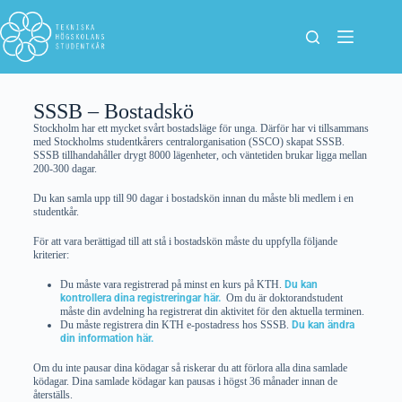
SSSB – Bostadskö
Stockholm har ett mycket svårt bostadsläge för unga. Därför har vi tillsammans
med Stockholms studentkårers centralorganisation (SSCO) skapat SSSB.
SSSB tillhandahåller drygt 8000 lägenheter, och väntetiden brukar ligga mellan
200-300 dagar.
Du kan samla upp till 90 dagar i bostadskön innan du måste bli medlem i en
studentkår.
För att vara berättigad till att stå i bostadskön måste du uppfylla följande
kriterier:
Du måste vara registrerad på minst en kurs på KTH.
Du kan
kontrollera dina registreringar här.
Om du är doktorandstudent
måste din avdelning ha registrerat din aktivitet för den aktuella terminen.
Du måste registrera din KTH e-postadress hos SSSB.
Du kan ändra
din information här.
Om du inte pausar dina ködagar så riskerar du att förlora alla dina samlade
ködagar. Dina samlade ködagar kan pausas i högst 36 månader innan de
återställs.