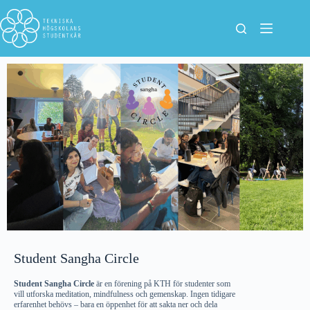
Student Sangha Circle
Student Sangha Circle
är en förening på KTH för studenter som
vill utforska meditation, mindfulness och gemenskap. Ingen tidigare
erfarenhet behövs – bara en öppenhet för att sakta ner och dela