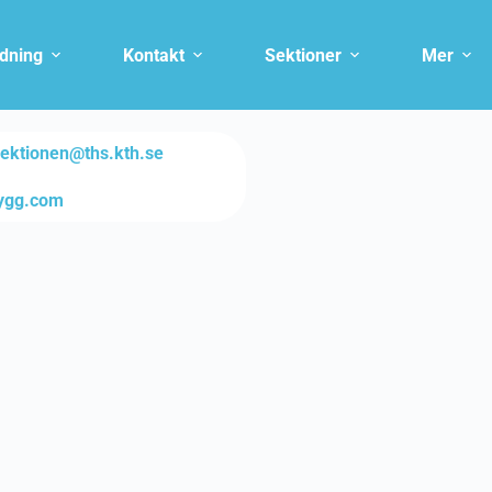
ldning
Kontakt
Sektioner
Mer
sektionen@ths.kth.se
bygg.com