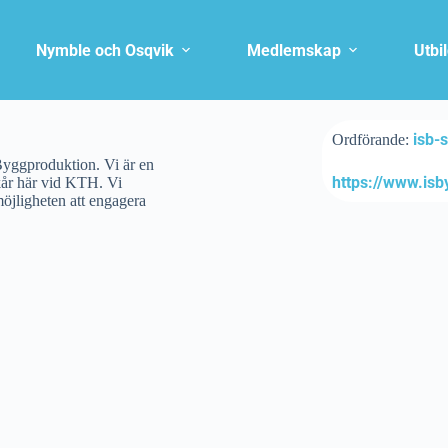
Nymble och Osqvik
Medlemskap
Utbi
isb-
Ordförande:
Byggproduktion. Vi är en
https://www.is
kår här vid KTH. Vi
 möjligheten att engagera