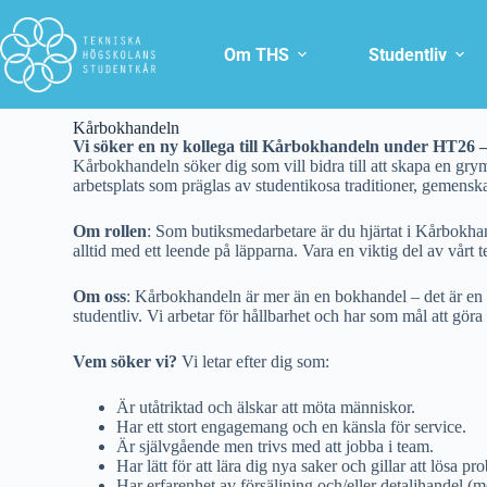
Om THS
Studentliv
Kårbokhandeln
Vi söker en ny kollega till Kårbokhandeln under HT26 
Kårbokhandeln söker dig som vill bidra till att skapa en gry
arbetsplats som präglas av studentikosa traditioner, gemensk
Om rollen
: Som butiksmedarbetare är du hjärtat i Kårbokhand
alltid med ett leende på läpparna. Vara en viktig del av vårt
Om oss
: Kårbokhandeln är mer än en bokhandel – det är en m
studentliv. Vi arbetar för hållbarhet och har som mål att gör
Vem söker vi?
Vi letar efter dig som:
Är utåtriktad och älskar att möta människor.
Har ett stort engagemang och en känsla för service.
Är självgående men trivs med att jobba i team.
Har lätt för att lära dig nya saker och gillar att lösa pr
Har erfarenhet av försäljning och/eller detaljhandel (m