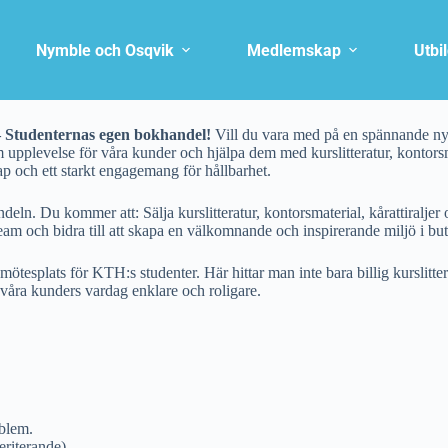
Nymble och Osqvik
Medlemskap
Utbi
– Studenternas egen bokhandel!
Vill du vara med på en spännande nys
m upplevelse för våra kunder och hjälpa dem med kurslitteratur, kontors
ap och ett starkt engagemang för hållbarhet.
eln. Du kommer att: Sälja kurslitteratur, kontorsmaterial, kårattiraljer 
 team och bidra till att skapa en välkomnande och inspirerande miljö i bu
ötesplats för KTH:s studenter. Här hittar man inte bara billig kurslitt
a våra kunders vardag enklare och roligare.
oblem.
eriterande).