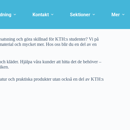
ldning
Kontakt
Sektioner
Mer
atsning och göra skillnad för KTH:s studenter? Vi på
material och mycket mer. Hos oss blir du en del av en
och kläder. Hjälpa våra kunder att hitta det de behöver –
tiken.
eratur och praktiska produkter utan också en del av KTH:s