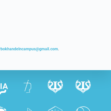
rbokhandelncampus@gmail.com
.