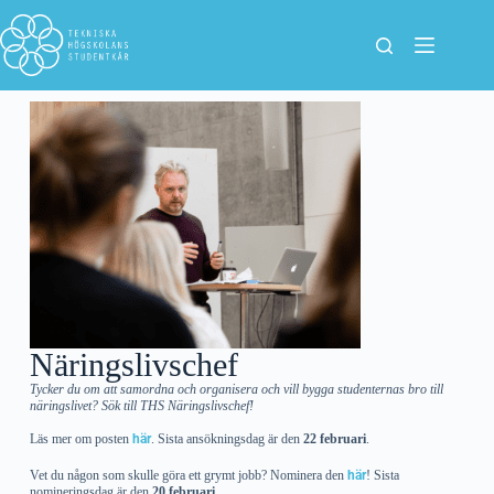
Näringslivschef
Tycker du om att samordna och organisera och vill bygga studenternas bro till
näringslivet? Sök till THS Näringslivschef!
Läs mer om posten
här
. Sista ansökningsdag är den
22 februari
.
Vet du någon som skulle göra ett grymt jobb? Nominera den
här
! Sista
nomineringsdag är den
20 februari.