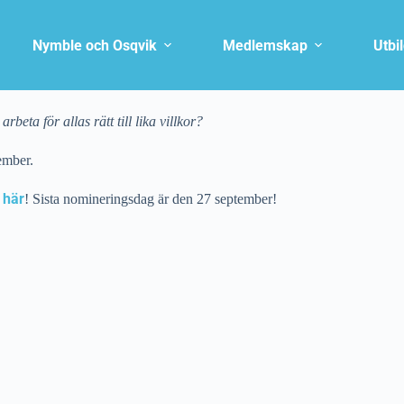
Nymble och Osqvik
Medlemskap
Utbi
beta för allas rätt till lika villkor?
ember.
här
n
! Sista nomineringsdag är den 27 september!