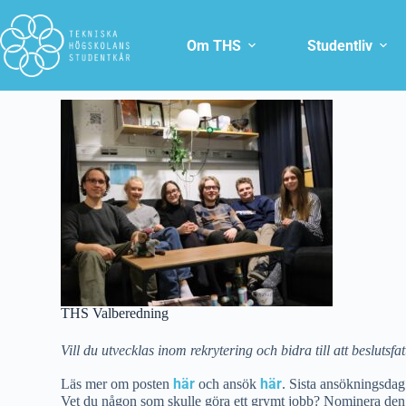
Om THS
Studentliv
THS Valberedning
Vill du utvecklas inom rekrytering och bidra till att beslutsf
här
här
Läs mer om posten
och ansök
. Sista ansökningsdag
Vet du någon som skulle göra ett grymt jobb? Nominera de