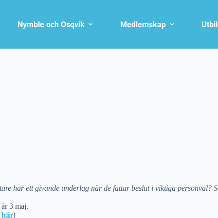
Nymble och Osqvik
Medlemskap
Utbi
attare har ett givande underlag när de fattar beslut i viktiga personval? 
 är 3 maj.
här
n
!