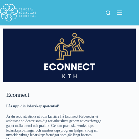
Econnect
Lås upp din ledarskapspotential!
Är du redo att sticka ut i din karriär? På Econnect förbereder vi
ambitiösa studenter som dig för arbetslivet genom att överbrygga
gapet mellan teori och praktik. Genom praktiska workshops,
ledarskapsövningar och mentorskapsprogram hjälper vi dig att
utveckla viktiga ledarskapsförmågor som går långt bortom