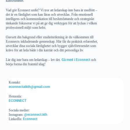
klassrummet.
Vad gör Econnect unikt? Vi tror att ledarskap inte bara är medfött –
det är en färdighet som kan läras och utvecklas. Från emotionell
intelligens och kommunikation till beslutsfattande och strategiskt
tänkande fokuserar vi på att ge dig verktygen för att lyckas i vilken
professionell miljö som helst.
Oavsett din bakgrund eller studieinriktning är du välkommen till
Econnects inkluderande gemenskap. Här får du praktisk erfarenhet,
utvecklar dina sociala färdigheter och bygger självförtroendet som
krävs för att leda både i din karriär och ditt personliga liv.
Lär dig inte bara om ledarskap – lev det.
Gå med i Econnect
och
börja forma din framtid idag!
Kontakt:
econnectatkth@gmail.com
Hemsida:
ECONNECT
Sociala medier:
Instagram:
@econnect.kth
LinkedIn:
Econnect