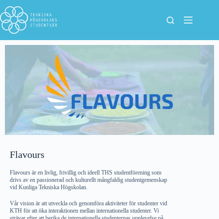
Flavours
Flavours är en livlig, frivillig och ideell THS studentförening som
drivs av en passionerad och kulturellt mångfaldig studentgemenskap
vid Kunliga Tekniska Högskolan.
Vår vision är att utveckla och genomföra aktiviteter för studenter vid
KTH för att öka interaktionen mellan internationella studenter. Vi
strävar efter att berika de internationella studenternas upplevelse på