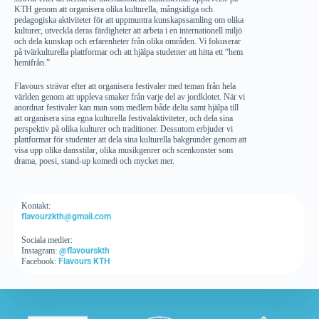
KTH genom att organisera olika kulturella, mångsidiga och
pedagogiska aktiviteter för att uppmuntra kunskapssamling om olika
kulturer, utveckla deras färdigheter att arbeta i en internationell miljö
och dela kunskap och erfarenheter från olika områden. Vi fokuserar
på tvärkulturella plattformar och att hjälpa studenter att hitta ett “hem
hemifrån.”
Flavours strävar efter att organisera festivaler med teman från hela
världen genom att uppleva smaker från varje del av jordklotet. När vi
anordnar festivaler kan man som medlem både delta samt hjälpa till
att organisera sina egna kulturella festivalaktiviteter, och dela sina
perspektiv på olika kulturer och traditioner. Dessutom erbjuder vi
plattformar för studenter att dela sina kulturella bakgrunder genom att
visa upp olika dansstilar, olika musikgenrer och scenkonster som
drama, poesi, stand-up komedi och mycket mer.
Kontakt:
flavourzkth@gmail.com
Sociala medier:
Instagram:
@flavourskth
Facebook:
Flavours KTH