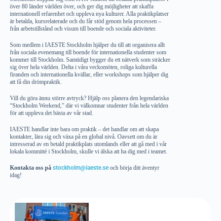
över 80 länder världen över, och ger dig möjligheter att skaffa
internationell erfarenhet och uppleva nya kulturer. Alla praktikplatser
är betalda, kursrelaterade och du får stöd genom hela processen –
från arbetstillstånd och visum till boende och sociala aktiviteter.
Som medlem i IAESTE Stockholm hjälper du till att organisera allt
från sociala evenemang till boende för internationella studenter som
kommer till Stockholm. Samtidigt bygger du ett nätverk som sträcker
sig över hela världen. Delta i våra veckomöten, roliga kulturella
firanden och internationella kvällar, eller workshops som hjälper dig
att få din drömpraktik.
Vill du göra ännu större avtryck? Hjälp oss planera den legendariska
“Stockholm Weekend,” där vi välkomnar studenter från hela världen
för att uppleva det bästa av vår stad.
IAESTE handlar inte bara om praktik – det handlar om att skapa
kontakter, lära sig och växa på en global nivå. Oavsett om du är
intresserad av en betald praktikplats utomlands eller att gå med i vår
lokala kommitté i Stockholm, skulle vi älska att ha dig med i teamet.
Kontakta oss på
stockholm@iaeste.se
och börja ditt äventyr
idag!