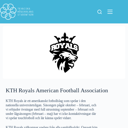
KTH Royals American Football Association
KTH Royals är ett amerikanskt fotbollslag som spelar i den
nationella universitetsligan. Säsongen pågår oktober – februari, och
vi erbjuder övningar med full utrustning september – februari och
under lågsäsongen (februari – maj) har vi icke-kontaktövningar där
vi spelar touchfotboll och lär känna spelet vidare.
KTH Royals välkomnar spelare från alla samhällsskikt. Oavsett kön,