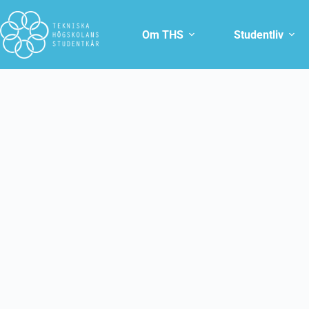
Om THS
Studentliv