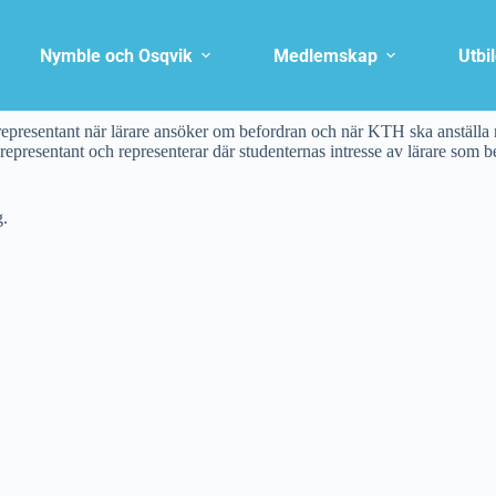
Nymble och Osqvik
Medlemskap
Utbi
resentant när lärare ansöker om befordran och när KTH ska anställa n
resentant och representerar där studenternas intresse av lärare som be
g.