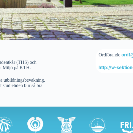
ordf
Ordförande
tudentkår (THS) och
http://w-sektio
och Miljö på KTH.
va utbildningsbevakning,
 studietiden blir så bra