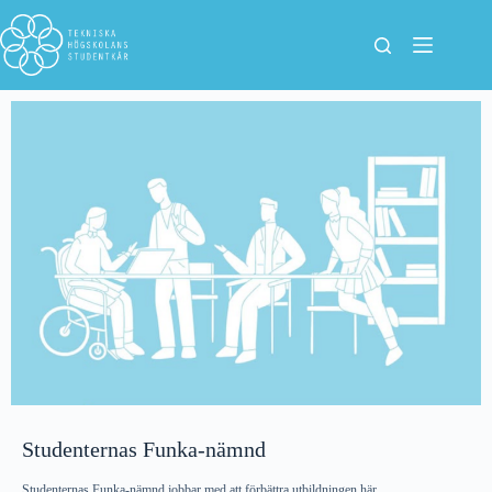
Studenternas Funka-nämnd
Studenternas Funka-nämnd jobbar med att förbättra utbildningen här