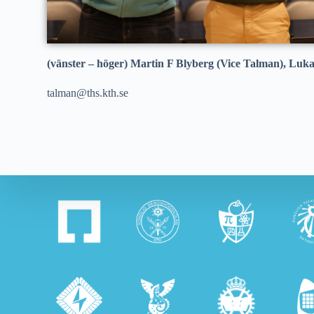
(vänster – höger) Martin F Blyberg (Vice Talman), Luka
talman@ths.kth.se