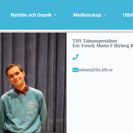
Nymble och Osqvik
Medlemskap
Utbi
THS Talmanspresidium
Eric Forsell, Martin F Blyberg
talman@ths.kth.se