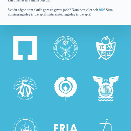
kan innehas av samma person.
Vet du någon som skulle göra ett grymt jobb? Nominera eller sök
här
! Sista
nomineringsdag är 3:e april, sista ansökningsdag är 5:e april.