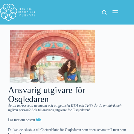
Ansvarig utgivare för
Osqledaren
Är du intresserad av media och att granska KTH och THS? Är du en idérik och
nyfiken person?
Sök till ansvarig utgivare för Osqledaren!
Läs mer om posten
här
.
Du kan också söka till Chefredaktör för Osqledaren som är en separat roll men som