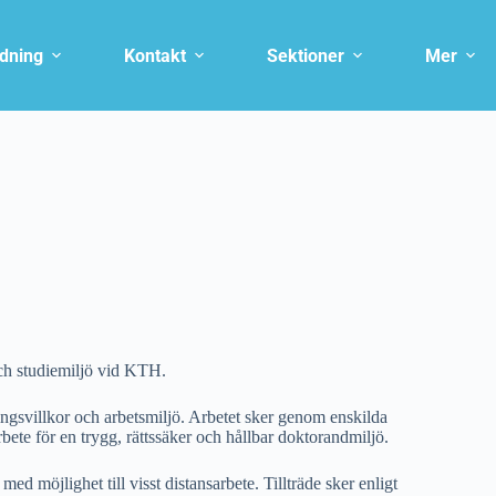
ldning
Kontakt
Sektioner
Mer
och studiemiljö vid KTH.
ningsvillkor och arbetsmiljö. Arbetet sker genom enskilda
te för en trygg, rättssäker och hållbar doktorandmiljö.
d möjlighet till visst distansarbete. Tillträde sker enligt