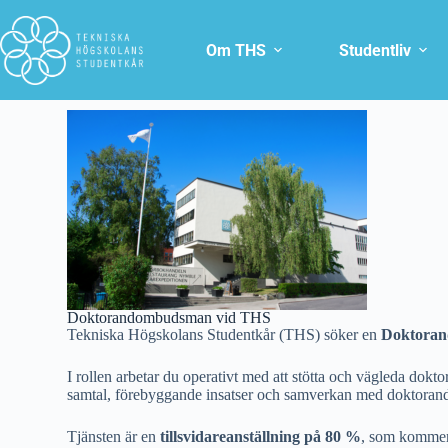
Om THS
Studentliv
Doktorandombudsman vid THS
Tekniska Högskolans Studentkår (THS) söker en
Doktora
I rollen arbetar du operativt med att stötta och vägleda dokt
samtal, förebyggande insatser och samverkan med doktorandse
Tjänsten är en
tillsvidareanställning på 80 %
, som kommer a