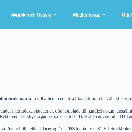
Nymble och Osqvik
Medlemskap
Utbi
ndombudsman
som vill arbeta med att stärka doktoranders rättigheter 
orander i komplexa situationer, ofta kopplade till handledarskap, anställ
ktionen, fackliga organisationer och KTH. Rollen är central i THS arbe
tt övergå till heltid. Placering är i THS lokaler vid KTH i Stockholm, me