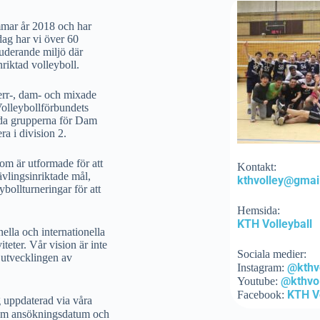
mar år 2018 och har
dag har vi över 60
uderande miljö där
nriktad volleyboll.
herr-, dam- och mixade
Volleybollförbundets
båda grupperna för Dam
a i division 2.
om är utformade för att
Kontakt:
ävlingsinriktade mål,
kthvolley@gmai
ollturneringar för att
Hemsida:
KTH Volleyball
nella och internationella
teter. Vår vision är inte
Sociala medier:
e utvecklingen av
@kthvo
Instagram:
@kthvol
Youtube:
KTH Vo
Facebook:
g uppdaterad via våra
 om ansökningsdatum och