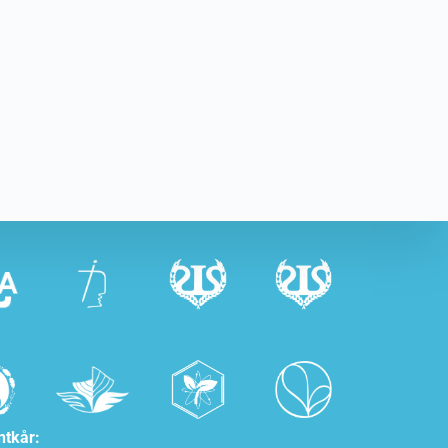
ntkår: