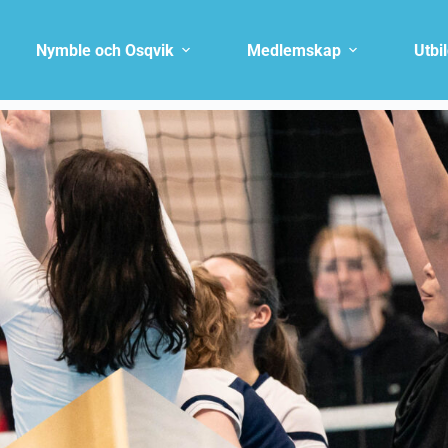
Nymble och Osqvik
Medlemskap
Utbi