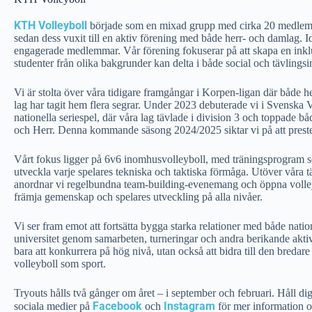
KTH Volleyboll
började som en mixad grupp med cirka 20 medlem
sedan dess vuxit till en aktiv förening med både herr- och damlag. I
engagerade medlemmar. Vår förening fokuserar på att skapa en inkl
studenter från olika bakgrunder kan delta i både social och tävlingsi
Vi är stolta över våra tidigare framgångar i Korpen-ligan där både 
lag har tagit hem flera segrar. Under 2023 debuterade vi i Svenska 
nationella seriespel, där våra lag tävlade i division 3 och toppade 
och Herr. Denna kommande säsong 2024/2025 siktar vi på att prester
Vårt fokus ligger på 6v6 inomhusvolleyboll, med träningsprogram s
utveckla varje spelares tekniska och taktiska förmåga. Utöver våra t
anordnar vi regelbundna team-building-evenemang och öppna volleyb
främja gemenskap och spelares utveckling på alla nivåer.
Vi ser fram emot att fortsätta bygga starka relationer med både natio
universitet genom samarbeten, turneringar och andra berikande aktivi
bara att konkurrera på hög nivå, utan också att bidra till den bredar
volleyboll som sport.
Tryouts hålls två gånger om året – i september och februari. Håll di
Facebook
Instagram
sociala medier på
och
för mer information