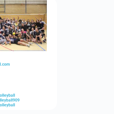
l.com
lleyball
leyball909
lleyball