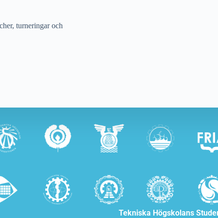
cher, turneringar och
Tekniska Högskolans Stude